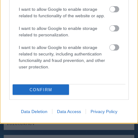
applikációt a telefonodra és értesülj a
I want to allow Google to enable storage
rendezvényről és az azokhoz kapcsolódó minden
related to functionality of the website or app.
fontos információról! Csak néhány kattintás, hogy a
legtöbbet hozhasd ki a kiválasztott rendezvényből.
I want to allow Google to enable storage
related to personalization.
I want to allow Google to enable storage
related to security, including authentication
Csatlakozz a Totalcar
functionality and fraud prevention, and other
user protection.
Klubhoz!
Értesülj a Totalcar Klub legfrissebb híreiről,
eseményeiről!
CONFIRM
Data Deletion
Data Access
Privacy Policy