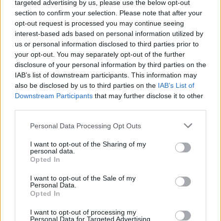
targeted advertising by us, please use the below opt-out
section to confirm your selection. Please note that after your
opt-out request is processed you may continue seeing
AUTÓSMOZI
interest-based ads based on personal information utilized by
us or personal information disclosed to third parties prior to
Nem fért bele az anyja a mozis
your opt-out. You may separately opt-out of the further
disclosure of your personal information by third parties on the
székekbe, ezért feltalálta az...
IAB’s list of downstream participants. This information may
Az autósmozi megoldás volt egy specifikus
also be disclosed by us to third parties on the
IAB’s List of
problémára, ám végül annyira népszerű lett,
Downstream Participants
that may further disclose it to other
hogy komplett iparágat húztak fel rá. Később a
third parties.
technika fejlődése miatt a háttérbe szorult,...
Please note that this website/app uses one or more Google
Personal Data Processing Opt Outs
services and may gather and store information including but
not limited to your visit or usage behaviour. You may click to
I want to opt-out of the Sharing of my
personal data.
grant or deny consent to Google and its third-party tags to
Elolvasom
Opted In
use your data for below specified purposes in below Google
consent section.
I want to opt-out of the Sale of my
IndaEvents
Personal Data.
Opted In
Töltsd le az IndaEvents
Appot!
I want to opt-out of processing my
Personal Data for Targeted Advertising.