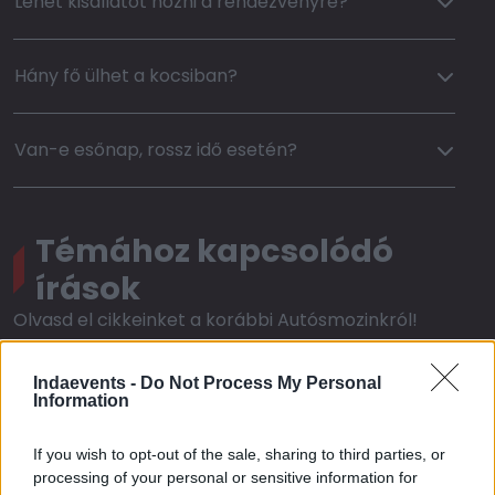
Lehet kisállatot hozni a rendezvényre?
Hány fő ülhet a kocsiban?
Van-e esőnap, rossz idő esetén?
Témához kapcsolódó
írások
Olvasd el cikkeinket a korábbi Autósmozinkról!
Indaevents -
Do Not Process My Personal
Information
If you wish to opt-out of the sale, sharing to third parties, or
processing of your personal or sensitive information for