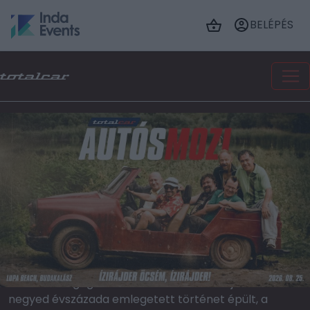
BELÉPÉS
Üvegtigris (2001)
Totalcar Autósmozi
"Vagy Impala, vagy semmi." Beleivódtak a
mindennapjainkba azok a sorok, amiket 25 évvel
ezelőtt hallhattunk először Lalitól, Csokitól, Cingitől,
a Garancsi-tó partján bandázó számkivetett
zseniktől, a nepperek királyaitól, Rókától és
Gabentől. A magyar valóságnak görbe tükröt
mutató Üvegtigris szedett-vedett bandájából
negyed évszázada emlegetett történet épült, a