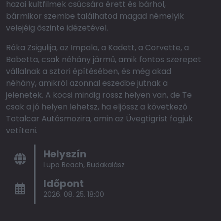
hazai kultfilmek csúcsára érett és bárhol,
bármikor szembe találhatod magad némelyik
velejéig őszinte idézetével.
Róka Zsigulija, az Impala, a Kadett, a Corvette, a
Babetta, csak néhány jármű, amik fontos szerepet
vállalnak a sztori építésében, és még akad
néhány, amikről azonnal eszedbe jutnak a
jelenetek. A kocsi mindig rossz helyen van, de Te
csak a jó helyen lehetsz, ha eljössz a következő
Totalcar Autósmozira, amin az Üvegtigrist fogjuk
vetíteni.
Helyszín
Lupa Beach, Budakalász
Időpont
2026. 08. 25. 18:00